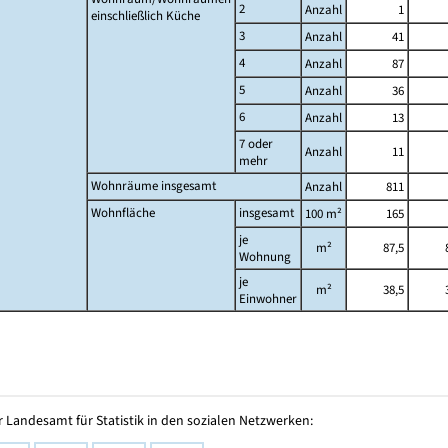
2
Anzahl
1
einschließlich Küche
3
Anzahl
41
4
Anzahl
87
5
Anzahl
36
6
Anzahl
13
7 oder
Anzahl
11
mehr
Wohnräume insgesamt
Anzahl
811
Wohnfläche
insgesamt
100 m²
165
je
m²
87,5
Wohnung
je
m²
38,5
Einwohner
 Landesamt für Statistik in den sozialen Netzwerken: