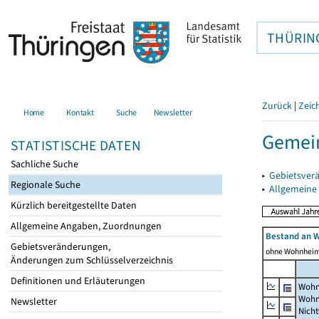
THÜRIN
Zurück
|
Zeic
Home
Kontakt
Suche
Newsletter
Gemein
STATISTISCHE DATEN
Sachliche Suche
▸
Gebietsver
Regionale Suche
▸
Allgemeine
Kürzlich bereitgestellte Daten
Allgemeine Angaben, Zuordnungen
Bestand an 
Gebietsveränderungen,
ohne Wohnhei
Änderungen zum Schlüsselverzeichnis
Definitionen und Erläuterungen
Wohn
Wohn
Newsletter
Nich