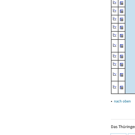
▴
nach oben
Das Thüringer