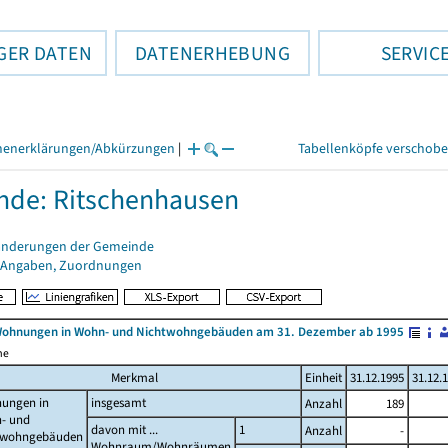
GER DATEN
DATENERHEBUNG
SERVIC
henerklärungen/Abkürzungen
|
Tabellenköpfe verschob
de: Ritschenhausen
änderungen der Gemeinde
 Angaben, Zuordnungen
Wohnungen in Wohn- und Nichtwohngebäuden am 31. Dezember ab 1995
me
Merkmal
Einheit
31.12.1995
31.12.
ungen in
insgesamt
Anzahl
189
- und
davon mit ...
1
Anzahl
-
twohngebäuden
Wohnraum/Wohnräumen