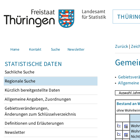
THÜRIN
Zurück
|
Zeic
Home
Kontakt
Suche
Newsletter
Gemei
STATISTISCHE DATEN
Sachliche Suche
▸
Gebietsver
Regionale Suche
▸
Allgemeine
Kürzlich bereitgestellte Daten
Allgemeine Angaben, Zuordnungen
Bestand an 
Gebietsveränderungen,
ohne Wohnhei
Änderungen zum Schlüsselverzeichnis
Definitionen und Erläuterungen
Wohn
Wohn
Newsletter
Nich