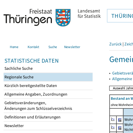
THÜRIN
Zurück
|
Zeic
Home
Kontakt
Suche
Newsletter
Gemein
STATISTISCHE DATEN
Sachliche Suche
▸
Gebietsver
Regionale Suche
▸
Allgemeine
Kürzlich bereitgestellte Daten
Allgemeine Angaben, Zuordnungen
Bestand an 
Gebietsveränderungen,
ohne Wohnhei
Änderungen zum Schlüsselverzeichnis
Definitionen und Erläuterungen
Wohn
Wohn
Newsletter
Nich