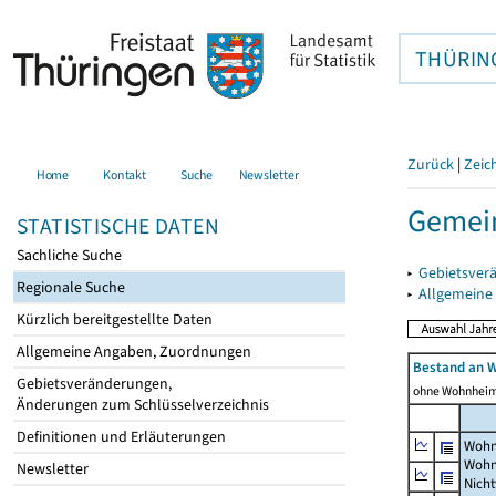
THÜRIN
Zurück
|
Zeic
Home
Kontakt
Suche
Newsletter
Gemein
STATISTISCHE DATEN
Sachliche Suche
▸
Gebietsver
Regionale Suche
▸
Allgemeine
Kürzlich bereitgestellte Daten
Allgemeine Angaben, Zuordnungen
Bestand an 
Gebietsveränderungen,
ohne Wohnhei
Änderungen zum Schlüsselverzeichnis
Definitionen und Erläuterungen
Wohn
Wohn
Newsletter
Nich