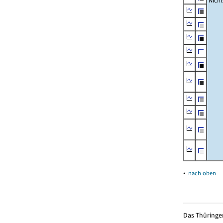
Nich
▴
nach oben
Das Thüringer