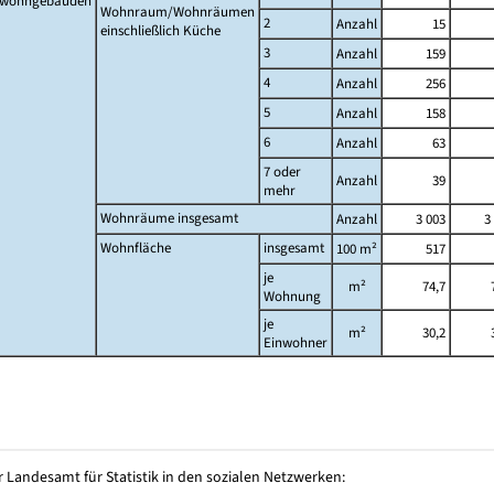
twohngebäuden
Wohnraum/Wohnräumen
2
Anzahl
15
einschließlich Küche
3
Anzahl
159
4
Anzahl
256
5
Anzahl
158
6
Anzahl
63
7 oder
Anzahl
39
mehr
Wohnräume insgesamt
Anzahl
3 003
3
Wohnfläche
insgesamt
100 m²
517
je
m²
74,7
Wohnung
je
m²
30,2
Einwohner
 Landesamt für Statistik in den sozialen Netzwerken: