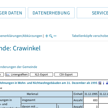
GER DATEN
DATENERHEBUNG
SERVIC
henerklärungen/Abkürzungen
|
Tabellenköpfe verschob
de: Crawinkel
änderungen der Gemeinde
Wohnungen in Wohn- und Nichtwohngebäuden am 31. Dezember ab 1995
me
Merkmal
Einheit
31.12.1995
31.12.
ungen in
insgesamt
Anzahl
693
- und
davon mit ...
1
Anzahl
3