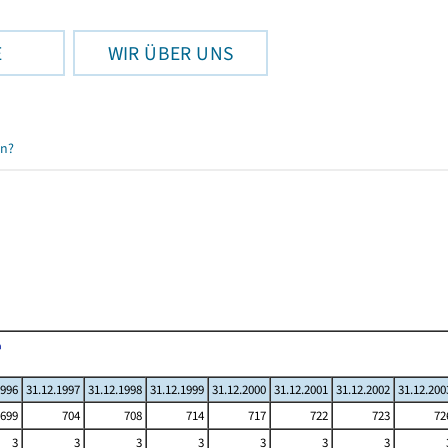
E
WIR ÜBER UNS
en?
1996
31.12.1997
31.12.1998
31.12.1999
31.12.2000
31.12.2001
31.12.2002
31.12.200
699
704
708
714
717
722
723
72
3
3
3
3
3
3
3