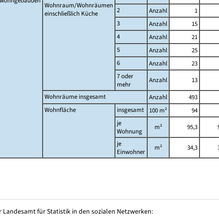
twohngebäuden
Wohnraum/Wohnräumen
2
Anzahl
1
einschließlich Küche
3
Anzahl
15
4
Anzahl
21
5
Anzahl
25
6
Anzahl
23
7 oder
Anzahl
13
mehr
Wohnräume insgesamt
Anzahl
493
Wohnfläche
insgesamt
100 m²
94
je
m²
95,3
Wohnung
je
m²
34,3
Einwohner
 Landesamt für Statistik in den sozialen Netzwerken: