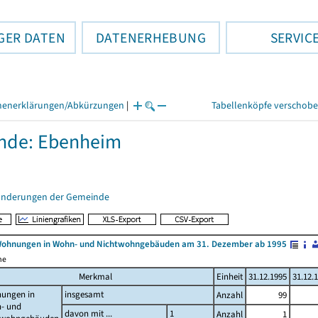
GER DATEN
DATENERHEBUNG
SERVIC
henerklärungen/Abkürzungen
|
Tabellenköpfe verschob
nde: Ebenheim
änderungen der Gemeinde
Wohnungen in Wohn- und Nichtwohngebäuden am 31. Dezember ab 1995
me
Merkmal
Einheit
31.12.1995
31.12.
ungen in
insgesamt
Anzahl
99
- und
davon mit ...
1
Anzahl
1