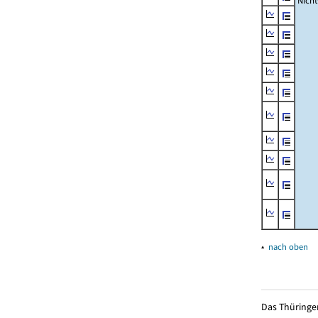
Nich
▴
nach oben
Das Thüringer