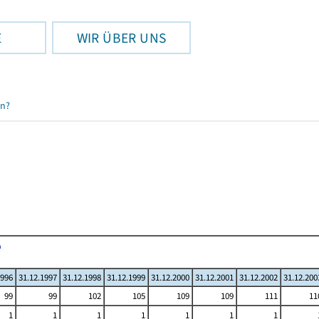
E
WIR ÜBER UNS
en?
1996
31.12.1997
31.12.1998
31.12.1999
31.12.2000
31.12.2001
31.12.2002
31.12.200
99
99
102
105
109
109
111
11
1
1
1
1
1
1
1