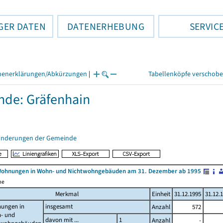
GER DATEN
DATENERHEBUNG
SERVIC
henerklärungen/Abkürzungen
|
Tabellenköpfe verschob
de: Gräfenhain
änderungen der Gemeinde
Wohnungen in Wohn- und Nichtwohngebäuden am 31. Dezember ab 1995
me
Merkmal
Einheit
31.12.1995
31.12.
ungen in
insgesamt
Anzahl
572
- und
davon mit ...
1
Anzahl
-