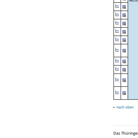
Nich
▴
nach oben
Das Thüringer