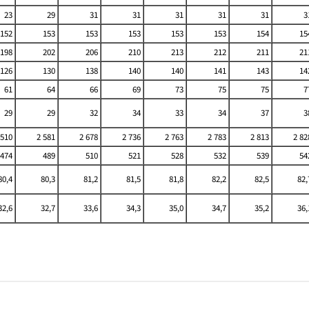
23
29
31
31
31
31
31
3
152
153
153
153
153
153
154
15
198
202
206
210
213
212
211
21
126
130
138
140
140
141
143
14
61
64
66
69
73
75
75
7
29
29
32
34
33
34
37
3
 510
2 581
2 678
2 736
2 763
2 783
2 813
2 82
474
489
510
521
528
532
539
54
80,4
80,3
81,2
81,5
81,8
82,2
82,5
82,
32,6
32,7
33,6
34,3
35,0
34,7
35,2
36,