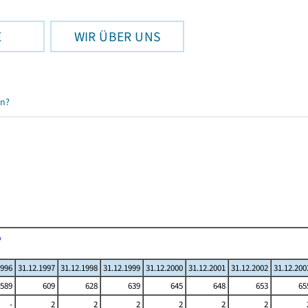
E
WIR ÜBER UNS
en?
1996
31.12.1997
31.12.1998
31.12.1999
31.12.2000
31.12.2001
31.12.2002
31.12.200
589
609
628
639
645
648
653
65
-
2
2
2
2
2
2