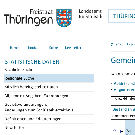
THÜRIN
Zurück
|
Zeic
Home
Kontakt
Suche
Newsletter
Gemein
STATISTISCHE DATEN
Sachliche Suche
bis 08.03.2017 
Regionale Suche
▸
Gebietsver
Kürzlich bereitgestellte Daten
▸
Allgemeine
Allgemeine Angaben, Zuordnungen
Gebietsveränderungen,
Bestand an 
Änderungen zum Schlüsselverzeichnis
ohne Wohnhei
Definitionen und Erläuterungen
Newsletter
Wohn