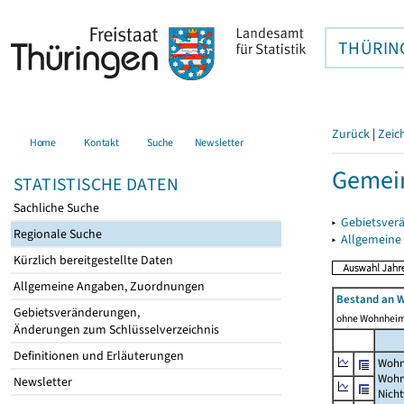
THÜRIN
Zurück
|
Zeic
Home
Kontakt
Suche
Newsletter
Gemein
STATISTISCHE DATEN
Sachliche Suche
▸
Gebietsver
Regionale Suche
▸
Allgemeine
Kürzlich bereitgestellte Daten
Allgemeine Angaben, Zuordnungen
Bestand an 
Gebietsveränderungen,
ohne Wohnhei
Änderungen zum Schlüsselverzeichnis
Definitionen und Erläuterungen
Wohn
Wohn
Newsletter
Nich