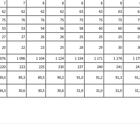
7
7
8
8
8
8
8
62
62
62
62
63
63
63
6
75
76
76
75
75
75
75
7
53
53
54
56
58
60
60
6
27
27
26
26
25
25
25
2
20
22
23
25
28
29
30
3
 076
1 096
1 104
1 124
1 154
1 171
1 178
1 17
220
223
225
230
237
240
241
24
89,0
89,3
89,5
90,2
91,0
91,2
91,3
91,
34,3
30,6
30,5
30,6
31,9
31,0
31,0
31,