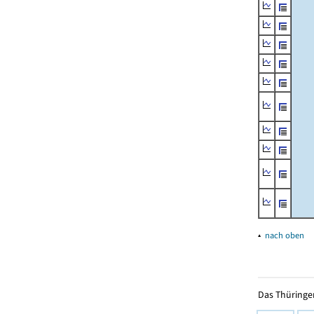
▴
nach oben
Das Thüringer