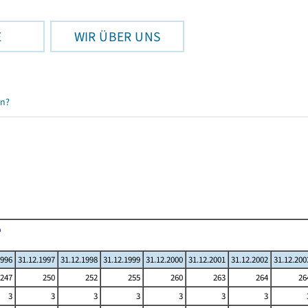
E
WIR ÜBER UNS
en?
1996
31.12.1997
31.12.1998
31.12.1999
31.12.2000
31.12.2001
31.12.2002
31.12.200
247
250
252
255
260
263
264
26
3
3
3
3
3
3
3