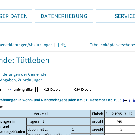
GER DATEN
DATENERHEBUNG
SERVIC
henerklärungen/Abkürzungen
|
Tabellenköpfe verschob
de: Tüttleben
änderungen der Gemeinde
 Angaben, Zuordnungen
Wohnungen in Wohn- und Nichtwohngebäuden am 31. Dezember ab 1995
me
Merkmal
Einheit
31.12.1995
31.12.
ungen in
insgesamt
Anzahl
245
- und
davon mit ...
1
Anzahl
3
twohngebäuden
Wohnraum/Wohnräumen