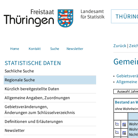
THÜRIN
Zurück
|
Zeic
Home
Kontakt
Suche
Newsletter
Gemein
STATISTISCHE DATEN
Sachliche Suche
▸
Gebietsver
Regionale Suche
▸
Allgemeine
Kürzlich bereitgestellte Daten
Allgemeine Angaben, Zuordnungen
Bestand an 
Gebietsveränderungen,
ohne Wohnhei
Änderungen zum Schlüsselverzeichnis
Definitionen und Erläuterungen
Wohn
Wohn
Newsletter
Nich