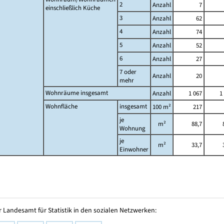
2
Anzahl
7
einschließlich Küche
3
Anzahl
62
4
Anzahl
74
5
Anzahl
52
6
Anzahl
27
7 oder
Anzahl
20
mehr
Wohnräume insgesamt
Anzahl
1 067
1
Wohnfläche
insgesamt
100 m²
217
je
m²
88,7
Wohnung
je
m²
33,7
Einwohner
 Landesamt für Statistik in den sozialen Netzwerken: