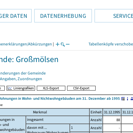
GER DATEN
DATENERHEBUNG
SERVIC
henerklärungen/Abkürzungen
|
Tabellenköpfe verschob
nde: Großmölsen
änderungen der Gemeinde
 Angaben, Zuordnungen
Wohnungen in Wohn- und Nichtwohngebäuden am 31. Dezember ab 1995
me
Merkmal
Einheit
31.12.1995
31.12.
ungen in
insgesamt
Anzahl
88
- und
davon mit ...
1
Anzahl
-
twohngebäuden
Wohnraum/Wohnräumen