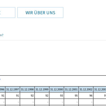
E
WIR ÜBER UNS
en?
1996
31.12.1997
31.12.1998
31.12.1999
31.12.2000
31.12.2001
31.12.2002
31.12.200
91
91
92
92
93
95
96
9
-
-
-
-
-
-
-