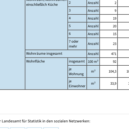
2
Anzahl
2
einschließlich Küche
3
Anzahl
9
4
Anzahl
19
5
Anzahl
20
6
Anzahl
15
7 oder
Anzahl
23
mehr
Wohnräume insgesamt
Anzahl
471
Wohnfläche
insgesamt
100 m²
92
je
m²
104,3
1
Wohnung
je
m²
33,9
Einwohner
 Landesamt für Statistik in den sozialen Netzwerken: