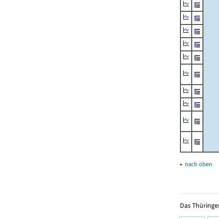
▴
nach oben
Das Thüringer