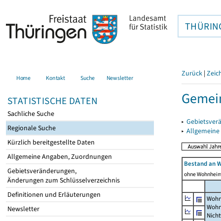
THÜRIN
Zurück
|
Zeic
Home
Kontakt
Suche
Newsletter
Gemei
STATISTISCHE DATEN
Sachliche Suche
▸
Gebietsver
Regionale Suche
▸
Allgemeine
Kürzlich bereitgestellte Daten
Allgemeine Angaben, Zuordnungen
Bestand an 
Gebietsveränderungen,
ohne Wohnhei
Änderungen zum Schlüsselverzeichnis
Definitionen und Erläuterungen
Wohn
Wohn
Newsletter
Nich