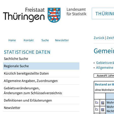
THÜRIN
Zurück
|
Zeic
Home
Kontakt
Suche
Newsletter
Gemein
STATISTISCHE DATEN
Sachliche Suche
▸
Gebietsver
Regionale Suche
▸
Allgemeine
Kürzlich bereitgestellte Daten
Allgemeine Angaben, Zuordnungen
Bestand an 
Gebietsveränderungen,
ohne Wohnhei
Änderungen zum Schlüsselverzeichnis
Definitionen und Erläuterungen
Wohn
Wohn
Newsletter
Nich