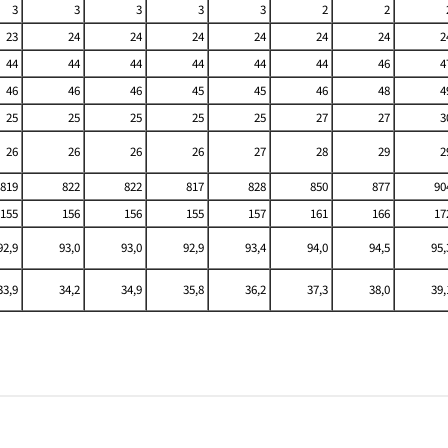
3
3
3
3
3
2
2
23
24
24
24
24
24
24
2
44
44
44
44
44
44
46
4
46
46
46
45
45
46
48
4
25
25
25
25
25
27
27
3
26
26
26
26
27
28
29
2
819
822
822
817
828
850
877
90
155
156
156
155
157
161
166
17
92,9
93,0
93,0
92,9
93,4
94,0
94,5
95,
33,9
34,2
34,9
35,8
36,2
37,3
38,0
39,