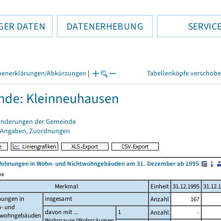
GER DATEN
DATENERHEBUNG
SERVIC
henerklärungen/Abkürzungen
|
Tabellenköpfe verschob
nde: Kleinneuhausen
änderungen der Gemeinde
 Angaben, Zuordnungen
Wohnungen in Wohn- und Nichtwohngebäuden am 31. Dezember ab 1995
me
Merkmal
Einheit
31.12.1995
31.12.
ungen in
insgesamt
Anzahl
167
- und
davon mit ...
1
Anzahl
-
twohngebäuden
Wohnraum/Wohnräumen