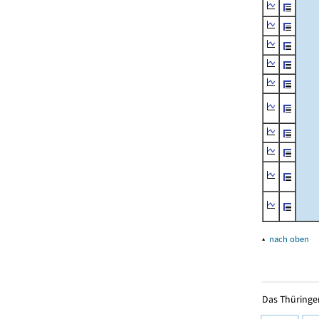
▴
nach oben
Das Thüringer