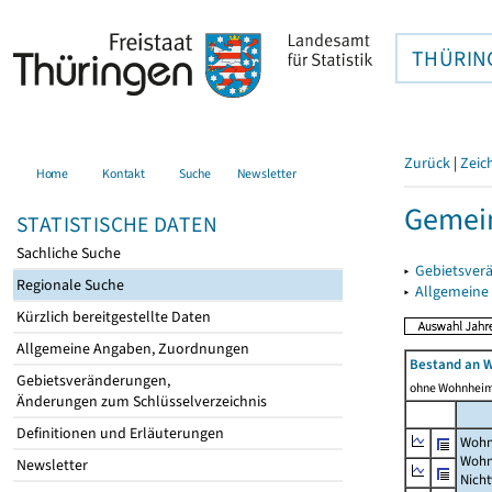
THÜRIN
Zurück
|
Zeic
Home
Kontakt
Suche
Newsletter
Gemei
STATISTISCHE DATEN
Sachliche Suche
▸
Gebietsver
Regionale Suche
▸
Allgemeine
Kürzlich bereitgestellte Daten
Allgemeine Angaben, Zuordnungen
Bestand an 
Gebietsveränderungen,
ohne Wohnhei
Änderungen zum Schlüsselverzeichnis
Definitionen und Erläuterungen
Wohn
Wohn
Newsletter
Nich