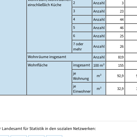
2
Anzahl
3
einschließlich Küche
3
Anzahl
23
4
Anzahl
44
5
Anzahl
46
6
Anzahl
25
7 oder
Anzahl
26
mehr
Wohnräume insgesamt
Anzahl
819
Wohnfläche
insgesamt
100 m²
155
je
m²
92,9
Wohnung
je
m²
32,9
Einwohner
 Landesamt für Statistik in den sozialen Netzwerken: