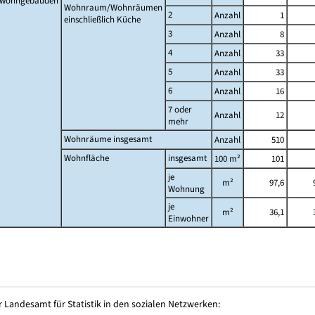
twohngebäuden
Wohnraum/Wohnräumen
2
Anzahl
1
einschließlich Küche
3
Anzahl
8
4
Anzahl
33
5
Anzahl
33
6
Anzahl
16
7 oder
Anzahl
12
mehr
Wohnräume insgesamt
Anzahl
510
Wohnfläche
insgesamt
100 m²
101
je
m²
97,6
Wohnung
je
m²
36,1
Einwohner
 Landesamt für Statistik in den sozialen Netzwerken: