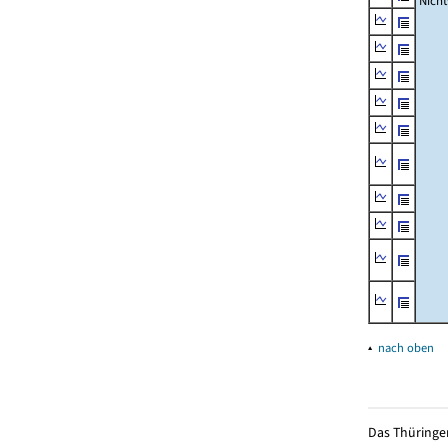
Nich
▴
nach oben
Das Thüringer