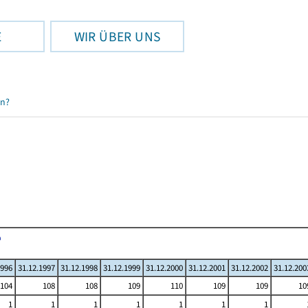
E
WIR ÜBER UNS
en?
1996
31.12.1997
31.12.1998
31.12.1999
31.12.2000
31.12.2001
31.12.2002
31.12.200
104
108
108
109
110
109
109
10
1
1
1
1
1
1
1