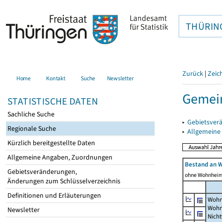
THÜRIN
Zurück
|
Zeic
Home
Kontakt
Suche
Newsletter
Gemei
STATISTISCHE DATEN
Sachliche Suche
▸
Gebietsver
Regionale Suche
▸
Allgemeine
Kürzlich bereitgestellte Daten
Allgemeine Angaben, Zuordnungen
Bestand an 
Gebietsveränderungen,
ohne Wohnhei
Änderungen zum Schlüsselverzeichnis
Definitionen und Erläuterungen
Wohn
Wohn
Newsletter
Nich