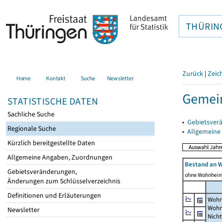
THÜRIN
Zurück
|
Zeic
Home
Kontakt
Suche
Newsletter
Gemein
STATISTISCHE DATEN
Sachliche Suche
▸
Gebietsver
Regionale Suche
▸
Allgemeine
Kürzlich bereitgestellte Daten
Allgemeine Angaben, Zuordnungen
Bestand an 
Gebietsveränderungen,
ohne Wohnhei
Änderungen zum Schlüsselverzeichnis
Definitionen und Erläuterungen
Wohn
Wohn
Newsletter
Nich