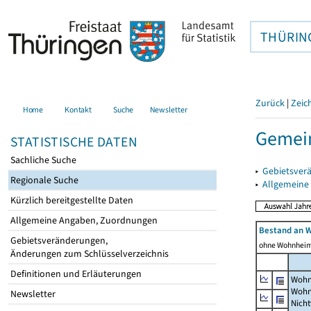
THÜRIN
Zurück
|
Zeic
Home
Kontakt
Suche
Newsletter
Gemein
STATISTISCHE DATEN
Sachliche Suche
▸
Gebietsver
Regionale Suche
▸
Allgemeine
Kürzlich bereitgestellte Daten
Allgemeine Angaben, Zuordnungen
Bestand an 
Gebietsveränderungen,
ohne Wohnhei
Änderungen zum Schlüsselverzeichnis
Definitionen und Erläuterungen
Wohn
Wohn
Newsletter
Nich