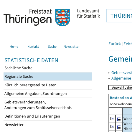
THÜRIN
Zurück
|
Zeic
Home
Kontakt
Suche
Newsletter
Gemein
STATISTISCHE DATEN
Sachliche Suche
▸
Gebietsver
Regionale Suche
▸
Allgemeine
Kürzlich bereitgestellte Daten
Allgemeine Angaben, Zuordnungen
Bestand an 
Gebietsveränderungen,
ohne Wohnhei
Änderungen zum Schlüsselverzeichnis
Definitionen und Erläuterungen
Wohn
Wohn
Newsletter
Nich