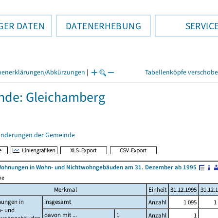
GER DATEN
DATENERHEBUNG
SERVIC
henerklärungen/Abkürzungen
|
Tabellenköpfe verschob
nde: Gleichamberg
änderungen der Gemeinde
Wohnungen in Wohn- und Nichtwohngebäuden am 31. Dezember ab 1995
me
Merkmal
Einheit
31.12.1995
31.12.
ungen in
insgesamt
Anzahl
1 095
1
- und
davon mit ...
1
Anzahl
1