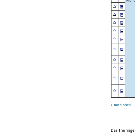
Nich
▴
nach oben
Das Thüringer