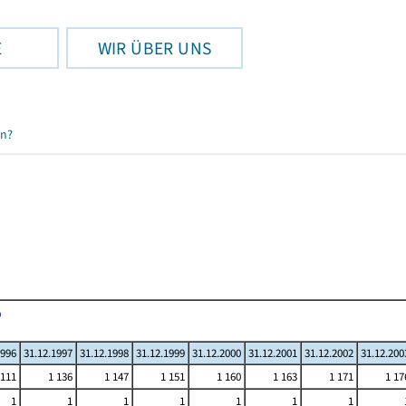
E
WIR ÜBER UNS
en?
1996
31.12.1997
31.12.1998
31.12.1999
31.12.2000
31.12.2001
31.12.2002
31.12.200
 111
1 136
1 147
1 151
1 160
1 163
1 171
1 17
1
1
1
1
1
1
1