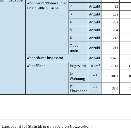
twohngebäuden
Wohnraum/Wohnräumen
2
Anzahl
35
einschließlich Küche
3
Anzahl
138
4
Anzahl
232
5
Anzahl
254
6
Anzahl
218
7 oder
Anzahl
217
mehr
Wohnräume insgesamt
Anzahl
5 675
5
Wohnfläche
insgesamt
100 m²
1 147
1
je
m²
104,7
1
Wohnung
je
m²
37,0
Einwohner
 Landesamt für Statistik in den sozialen Netzwerken: