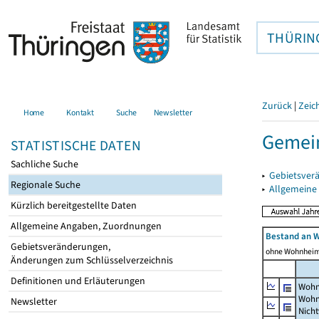
THÜRIN
Zurück
|
Zeic
Home
Kontakt
Suche
Newsletter
Gemein
STATISTISCHE DATEN
Sachliche Suche
▸
Gebietsver
Regionale Suche
▸
Allgemeine
Kürzlich bereitgestellte Daten
Allgemeine Angaben, Zuordnungen
Bestand an 
Gebietsveränderungen,
ohne Wohnhei
Änderungen zum Schlüsselverzeichnis
Definitionen und Erläuterungen
Wohn
Wohn
Newsletter
Nich