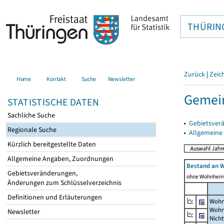
THÜRIN
Zurück
|
Zeic
Home
Kontakt
Suche
Newsletter
Gemein
STATISTISCHE DATEN
Sachliche Suche
▸
Gebietsver
Regionale Suche
▸
Allgemeine
Kürzlich bereitgestellte Daten
Allgemeine Angaben, Zuordnungen
Bestand an 
Gebietsveränderungen,
ohne Wohnhei
Änderungen zum Schlüsselverzeichnis
Definitionen und Erläuterungen
Wohn
Wohn
Newsletter
Nich