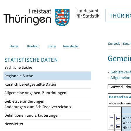
THÜRIN
Zurück
|
Zeic
Home
Kontakt
Suche
Newsletter
Gemein
STATISTISCHE DATEN
Sachliche Suche
▸
Gebietsver
Regionale Suche
▸
Allgemeine
Kürzlich bereitgestellte Daten
Allgemeine Angaben, Zuordnungen
Bestand an 
Gebietsveränderungen,
ohne Wohnhei
Änderungen zum Schlüsselverzeichnis
Definitionen und Erläuterungen
Wohn
Wohn
Newsletter
Nich