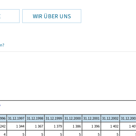
E
WIR ÜBER UNS
en?
1996
31.12.1997
31.12.1998
31.12.1999
31.12.2000
31.12.2001
31.12.2002
31.12.200
 242
1 344
1 367
1 379
1 386
1 396
1 402
1 40
4
5
5
5
5
5
5