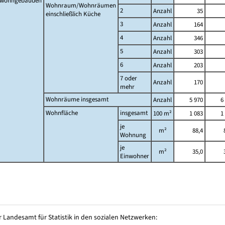
twohngebäuden
Wohnraum/Wohnräumen
2
Anzahl
35
einschließlich Küche
3
Anzahl
164
4
Anzahl
346
5
Anzahl
303
6
Anzahl
203
7 oder
Anzahl
170
mehr
Wohnräume insgesamt
Anzahl
5 970
6
Wohnfläche
insgesamt
100 m²
1 083
1
je
m²
88,4
Wohnung
je
m²
35,0
Einwohner
 Landesamt für Statistik in den sozialen Netzwerken: