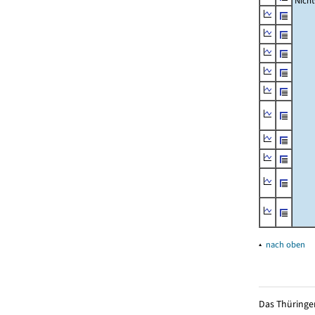
Nich
▴
nach oben
Das Thüringer