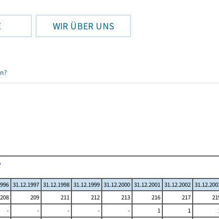
E
WIR ÜBER UNS
en?
1996
31.12.1997
31.12.1998
31.12.1999
31.12.2000
31.12.2001
31.12.2002
31.12.200
208
209
211
212
213
216
217
21
-
-
-
-
-
1
1