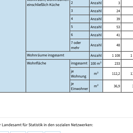
2
Anzahl
3
einschließlich Küche
3
Anzahl
24
4
Anzahl
39
5
Anzahl
53
6
Anzahl
41
7 oder
Anzahl
48
mehr
Wohnräume insgesamt
Anzahl
1 108
1
Wohnfläche
insgesamt
100 m²
233
je
m²
112,2
1
Wohnung
je
m²
36,9
Einwohner
 Landesamt für Statistik in den sozialen Netzwerken: