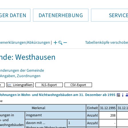
GER DATEN
DATENERHEBUNG
SERVIC
henerklärungen/Abkürzungen
|
Tabellenköpfe verschob
nde: Westhausen
änderungen der Gemeinde
 Angaben, Zuordnungen
Wohnungen in Wohn- und Nichtwohngebäuden am 31. Dezember ab 1995
me
Merkmal
Einheit
31.12.1995
31.12.
ungen in
insgesamt
Anzahl
208
- und
davon mit ...
1
Anzahl
-
twohngebäuden
Wohnraum/Wohnräumen