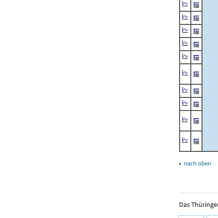
▴
nach oben
Das Thüringer