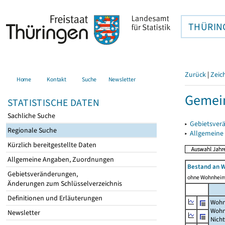
THÜRIN
Zurück
|
Zeic
Home
Kontakt
Suche
Newsletter
Gemei
STATISTISCHE DATEN
Sachliche Suche
▸
Gebietsver
Regionale Suche
▸
Allgemeine
Kürzlich bereitgestellte Daten
Allgemeine Angaben, Zuordnungen
Bestand an 
Gebietsveränderungen,
ohne Wohnhei
Änderungen zum Schlüsselverzeichnis
Definitionen und Erläuterungen
Wohn
Wohn
Newsletter
Nich