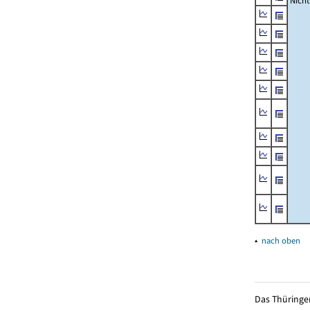
Nich
▴
nach oben
Das Thüringer