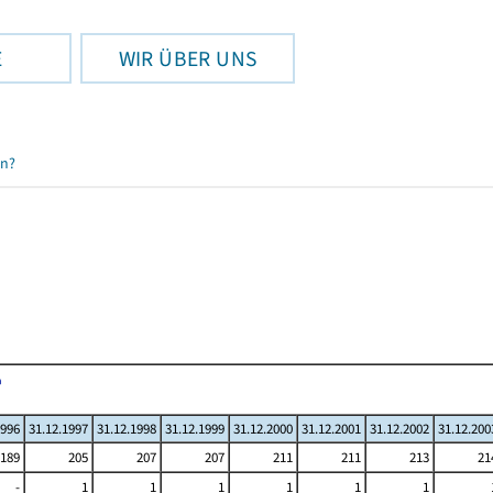
E
WIR ÜBER UNS
en?
1996
31.12.1997
31.12.1998
31.12.1999
31.12.2000
31.12.2001
31.12.2002
31.12.200
189
205
207
207
211
211
213
21
-
1
1
1
1
1
1