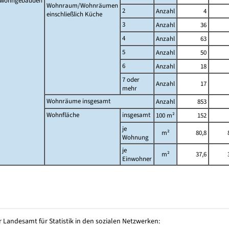
twohngebäuden
Wohnraum/Wohnräumen
2
Anzahl
4
einschließlich Küche
3
Anzahl
36
4
Anzahl
63
5
Anzahl
50
6
Anzahl
18
7 oder
Anzahl
17
mehr
Wohnräume insgesamt
Anzahl
853
Wohnfläche
insgesamt
100 m²
152
je
m²
80,8
Wohnung
je
m²
37,6
Einwohner
 Landesamt für Statistik in den sozialen Netzwerken: