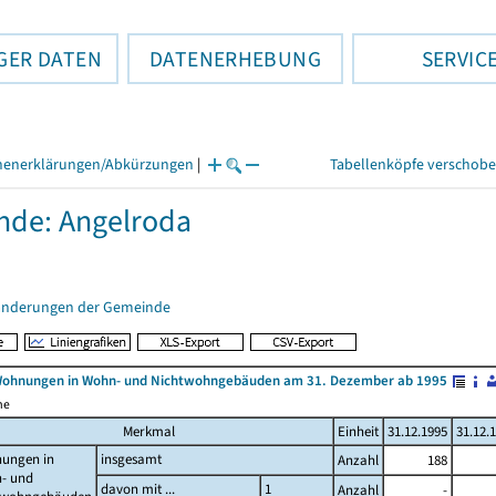
GER DATEN
DATENERHEBUNG
SERVIC
henerklärungen/Abkürzungen
|
Tabellenköpfe verschob
de: Angelroda
änderungen der Gemeinde
Wohnungen in Wohn- und Nichtwohngebäuden am 31. Dezember ab 1995
me
Merkmal
Einheit
31.12.1995
31.12.
ungen in
insgesamt
Anzahl
188
- und
davon mit ...
1
Anzahl
-