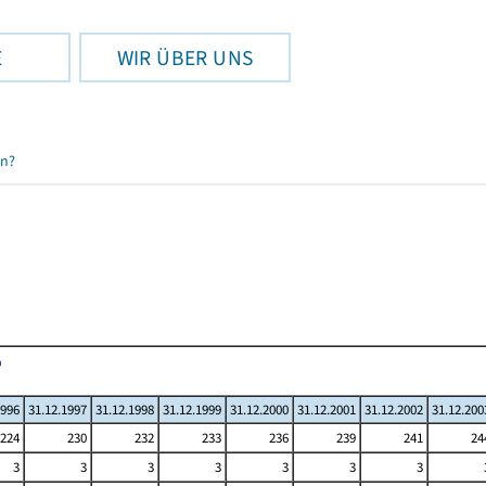
E
WIR ÜBER UNS
en?
1996
31.12.1997
31.12.1998
31.12.1999
31.12.2000
31.12.2001
31.12.2002
31.12.200
224
230
232
233
236
239
241
24
3
3
3
3
3
3
3