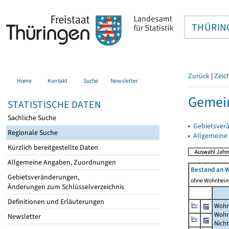
THÜRIN
Zurück
|
Zeic
Home
Kontakt
Suche
Newsletter
Gemei
STATISTISCHE DATEN
Sachliche Suche
▸
Gebietsver
Regionale Suche
▸
Allgemeine
Kürzlich bereitgestellte Daten
Allgemeine Angaben, Zuordnungen
Bestand an 
Gebietsveränderungen,
ohne Wohnhei
Änderungen zum Schlüsselverzeichnis
Definitionen und Erläuterungen
Wohn
Wohn
Newsletter
Nich