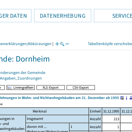
GER DATEN
DATENERHEBUNG
SERVIC
henerklärungen/Abkürzungen
|
Tabellenköpfe verschob
nde: Dornheim
änderungen der Gemeinde
 Angaben, Zuordnungen
Wohnungen in Wohn- und Nichtwohngebäuden am 31. Dezember ab 1995
me
Merkmal
Einheit
31.12.1995
31.12.
ungen in
insgesamt
Anzahl
213
- und
davon mit ...
1
Anzahl
1
twohngebäuden
Wohnraum/Wohnräumen