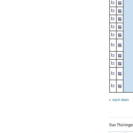
▴
nach oben
Das Thüringer