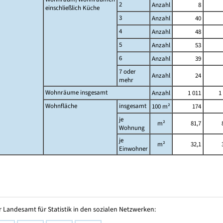
2
Anzahl
8
einschließlich Küche
3
Anzahl
40
4
Anzahl
48
5
Anzahl
53
6
Anzahl
39
7 oder
Anzahl
24
mehr
Wohnräume insgesamt
Anzahl
1 011
1
Wohnfläche
insgesamt
100 m²
174
je
m²
81,7
Wohnung
je
m²
32,1
Einwohner
 Landesamt für Statistik in den sozialen Netzwerken: