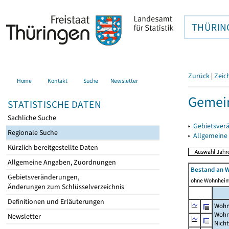
THÜRIN
Zurück
|
Zeic
Home
Kontakt
Suche
Newsletter
Gemein
STATISTISCHE DATEN
Sachliche Suche
▸
Gebietsver
Regionale Suche
▸
Allgemeine
Kürzlich bereitgestellte Daten
Allgemeine Angaben, Zuordnungen
Bestand an 
Gebietsveränderungen,
ohne Wohnhei
Änderungen zum Schlüsselverzeichnis
Definitionen und Erläuterungen
Wohn
Wohn
Newsletter
Nich