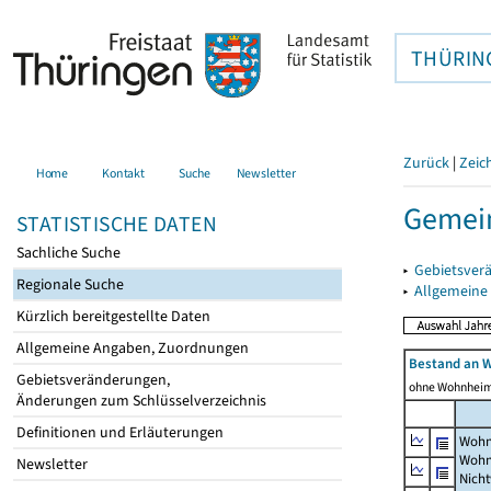
THÜRIN
Zurück
|
Zeic
Home
Kontakt
Suche
Newsletter
Gemein
STATISTISCHE DATEN
Sachliche Suche
▸
Gebietsver
Regionale Suche
▸
Allgemeine
Kürzlich bereitgestellte Daten
Allgemeine Angaben, Zuordnungen
Bestand an 
Gebietsveränderungen,
ohne Wohnhei
Änderungen zum Schlüsselverzeichnis
Definitionen und Erläuterungen
Wohn
Wohn
Newsletter
Nich