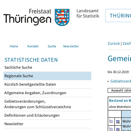
THÜRIN
Zurück
|
Zeic
Home
Kontakt
Suche
Newsletter
Gemei
STATISTISCHE DATEN
Sachliche Suche
bis 30.12.2019
Regionale Suche
▸
Gebietsver
Kürzlich bereitgestellte Daten
Allgemeine Angaben, Zuordnungen
Bestand an 
Gebietsveränderungen,
Änderungen zum Schlüsselverzeichnis
ohne Wohnhei
Definitionen und Erläuterungen
Wohn
Newsletter
Wohn