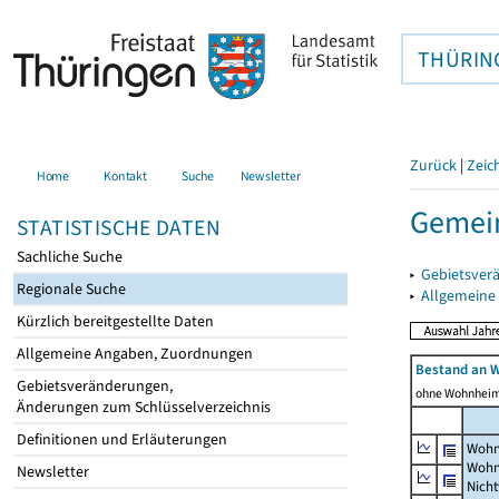
THÜRIN
Zurück
|
Zeic
Home
Kontakt
Suche
Newsletter
Gemein
STATISTISCHE DATEN
Sachliche Suche
▸
Gebietsver
Regionale Suche
▸
Allgemeine
Kürzlich bereitgestellte Daten
Allgemeine Angaben, Zuordnungen
Bestand an 
Gebietsveränderungen,
ohne Wohnhei
Änderungen zum Schlüsselverzeichnis
Definitionen und Erläuterungen
Wohn
Wohn
Newsletter
Nich