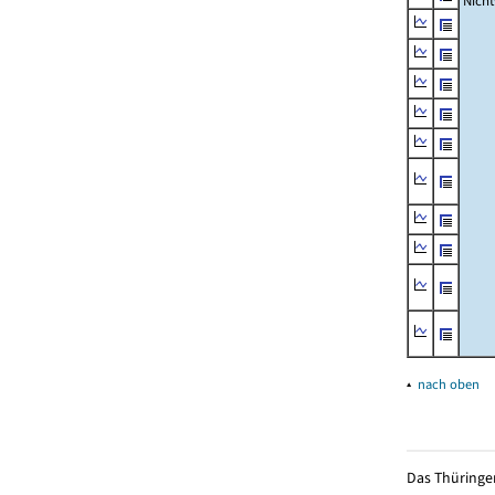
Nich
▴
nach oben
Das Thüringer