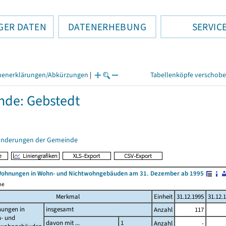
GER DATEN
DATENERHEBUNG
SERVIC
henerklärungen/Abkürzungen
|
Tabellenköpfe verschob
de: Gebstedt
änderungen der Gemeinde
Wohnungen in Wohn- und Nichtwohngebäuden am 31. Dezember ab 1995
me
Merkmal
Einheit
31.12.1995
31.12.
ungen in
insgesamt
Anzahl
117
- und
davon mit ...
1
Anzahl
-