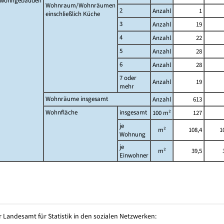
twohngebäuden
Wohnraum/Wohnräumen
2
Anzahl
1
einschließlich Küche
3
Anzahl
19
4
Anzahl
22
5
Anzahl
28
6
Anzahl
28
7 oder
Anzahl
19
mehr
Wohnräume insgesamt
Anzahl
613
Wohnfläche
insgesamt
100 m²
127
je
m²
108,4
1
Wohnung
je
m²
39,5
Einwohner
 Landesamt für Statistik in den sozialen Netzwerken: