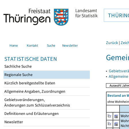
THÜRIN
Zurück
|
Zeic
Home
Kontakt
Suche
Newsletter
Gemei
STATISTISCHE DATEN
Sachliche Suche
▸
Gebietsver
Regionale Suche
▸
Allgemeine
Kürzlich bereitgestellte Daten
Allgemeine Angaben, Zuordnungen
Bestand an 
Gebietsveränderungen,
ohne Wohnhei
Änderungen zum Schlüsselverzeichnis
Definitionen und Erläuterungen
Wohn
Wohn
Newsletter
Nich