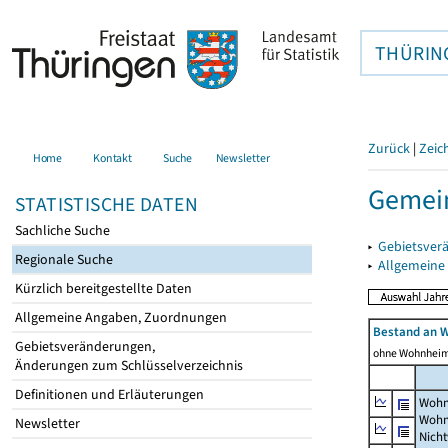
THÜRIN
Zurück
|
Zeic
Home
Kontakt
Suche
Newsletter
Gemei
STATISTISCHE DATEN
Sachliche Suche
▸
Gebietsver
Regionale Suche
▸
Allgemeine
Kürzlich bereitgestellte Daten
Allgemeine Angaben, Zuordnungen
Bestand an 
Gebietsveränderungen,
ohne Wohnhei
Änderungen zum Schlüsselverzeichnis
Definitionen und Erläuterungen
Wohn
Wohn
Newsletter
Nich