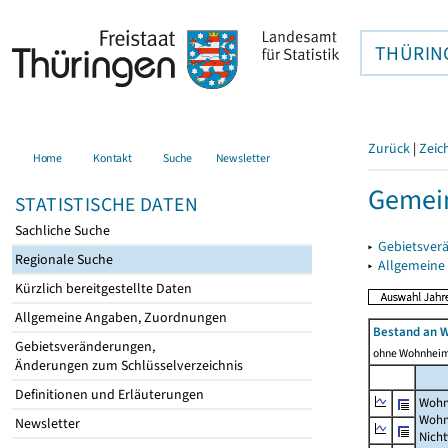
THÜRIN
Zurück
|
Zeic
Home
Kontakt
Suche
Newsletter
Gemein
STATISTISCHE DATEN
Sachliche Suche
▸
Gebietsver
Regionale Suche
▸
Allgemeine
Kürzlich bereitgestellte Daten
Allgemeine Angaben, Zuordnungen
Bestand an 
Gebietsveränderungen,
ohne Wohnhei
Änderungen zum Schlüsselverzeichnis
Definitionen und Erläuterungen
Wohn
Wohn
Newsletter
Nich