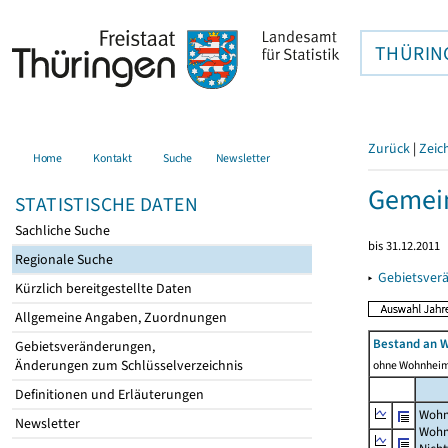
THÜRIN
Zurück
|
Zeic
Home
Kontakt
Suche
Newsletter
Gemein
STATISTISCHE DATEN
Sachliche Suche
bis 31.12.2011
Regionale Suche
▸
Gebietsver
Kürzlich bereitgestellte Daten
Allgemeine Angaben, Zuordnungen
Bestand an 
Gebietsveränderungen,
Änderungen zum Schlüsselverzeichnis
ohne Wohnhei
Definitionen und Erläuterungen
Wohn
Newsletter
Wohn