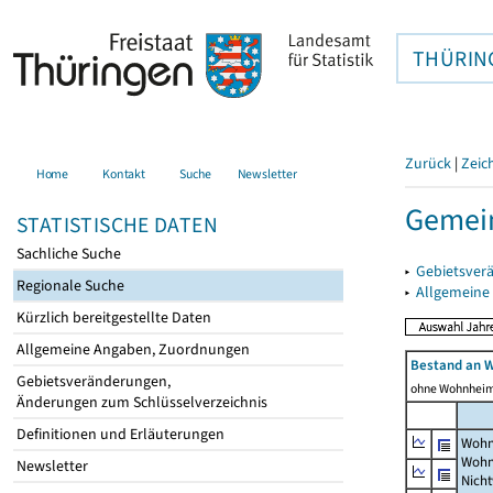
THÜRIN
Zurück
|
Zeic
Home
Kontakt
Suche
Newsletter
Gemein
STATISTISCHE DATEN
Sachliche Suche
▸
Gebietsver
Regionale Suche
▸
Allgemeine
Kürzlich bereitgestellte Daten
Allgemeine Angaben, Zuordnungen
Bestand an 
Gebietsveränderungen,
ohne Wohnhei
Änderungen zum Schlüsselverzeichnis
Definitionen und Erläuterungen
Wohn
Wohn
Newsletter
Nich