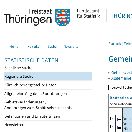
THÜRIN
Zurück
|
Zeic
Home
Kontakt
Suche
Newsletter
Gemein
STATISTISCHE DATEN
Sachliche Suche
▸
Gebietsver
Regionale Suche
▸
Allgemeine
Kürzlich bereitgestellte Daten
Allgemeine Angaben, Zuordnungen
Bestand an 
Gebietsveränderungen,
ohne Wohnhei
Änderungen zum Schlüsselverzeichnis
Definitionen und Erläuterungen
Wohn
Wohn
Newsletter
Nich