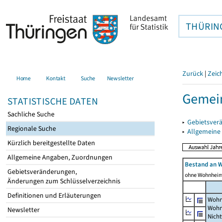
THÜRIN
Zurück
|
Zeic
Home
Kontakt
Suche
Newsletter
Gemein
STATISTISCHE DATEN
Sachliche Suche
▸
Gebietsver
Regionale Suche
▸
Allgemeine
Kürzlich bereitgestellte Daten
Allgemeine Angaben, Zuordnungen
Bestand an 
Gebietsveränderungen,
ohne Wohnhei
Änderungen zum Schlüsselverzeichnis
Definitionen und Erläuterungen
Wohn
Wohn
Newsletter
Nich