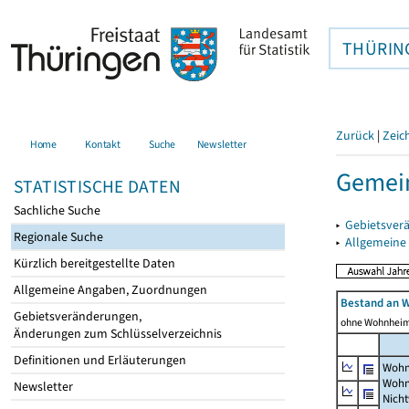
THÜRIN
Zurück
|
Zeic
Home
Kontakt
Suche
Newsletter
Gemei
STATISTISCHE DATEN
Sachliche Suche
▸
Gebietsver
Regionale Suche
▸
Allgemeine
Kürzlich bereitgestellte Daten
Allgemeine Angaben, Zuordnungen
Bestand an 
Gebietsveränderungen,
ohne Wohnhei
Änderungen zum Schlüsselverzeichnis
Definitionen und Erläuterungen
Wohn
Wohn
Newsletter
Nich