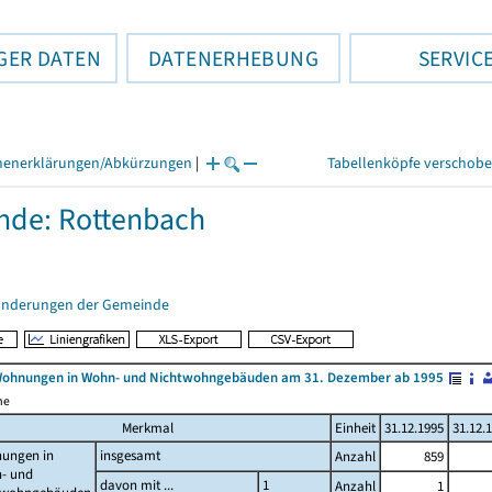
GER DATEN
DATENERHEBUNG
SERVIC
henerklärungen/Abkürzungen
|
Tabellenköpfe verschob
nde: Rottenbach
änderungen der Gemeinde
Wohnungen in Wohn- und Nichtwohngebäuden am 31. Dezember ab 1995
me
Merkmal
Einheit
31.12.1995
31.12.
ungen in
insgesamt
Anzahl
859
- und
davon mit ...
1
Anzahl
1