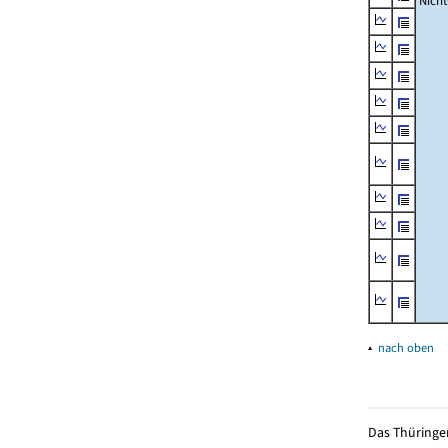
Nich
▴
nach oben
Das Thüringer