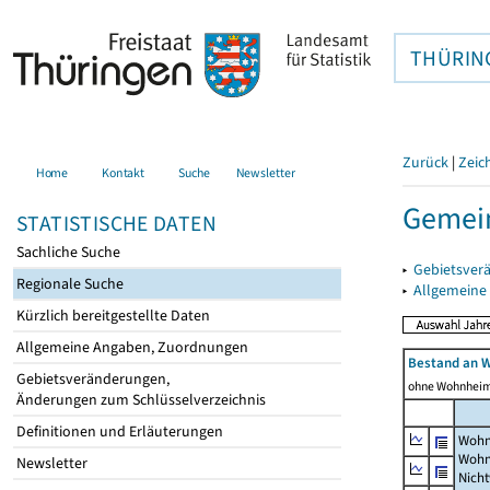
THÜRIN
Zurück
|
Zeic
Home
Kontakt
Suche
Newsletter
Gemei
STATISTISCHE DATEN
Sachliche Suche
▸
Gebietsver
Regionale Suche
▸
Allgemeine
Kürzlich bereitgestellte Daten
Allgemeine Angaben, Zuordnungen
Bestand an 
Gebietsveränderungen,
ohne Wohnhei
Änderungen zum Schlüsselverzeichnis
Definitionen und Erläuterungen
Wohn
Wohn
Newsletter
Nich