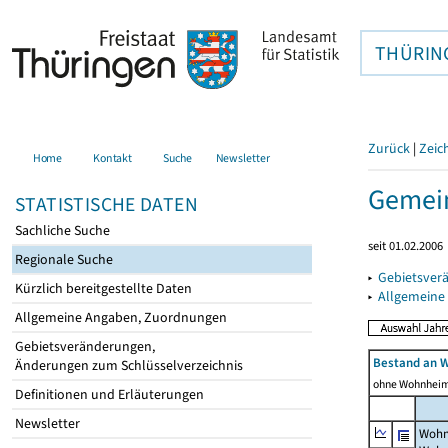
THÜRIN
Zurück
|
Zeic
Home
Kontakt
Suche
Newsletter
Gemein
STATISTISCHE DATEN
Sachliche Suche
seit 01.02.2006
Regionale Suche
▸
Gebietsver
Kürzlich bereitgestellte Daten
▸
Allgemeine
Allgemeine Angaben, Zuordnungen
Gebietsveränderungen,
Bestand an 
Änderungen zum Schlüsselverzeichnis
ohne Wohnhei
Definitionen und Erläuterungen
Newsletter
Wohn