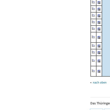
▴
nach oben
Das Thüringer