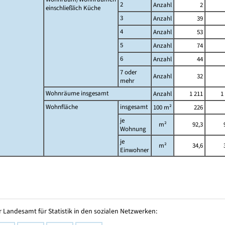
2
Anzahl
2
einschließlich Küche
3
Anzahl
39
4
Anzahl
53
5
Anzahl
74
6
Anzahl
44
7 oder
Anzahl
32
mehr
Wohnräume insgesamt
Anzahl
1 211
1
Wohnfläche
insgesamt
100 m²
226
je
m²
92,3
Wohnung
je
m²
34,6
Einwohner
 Landesamt für Statistik in den sozialen Netzwerken: