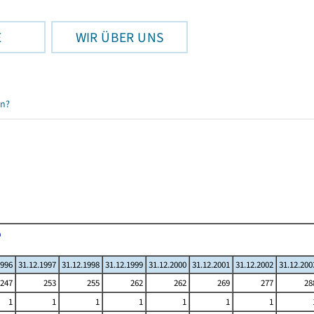
E
WIR ÜBER UNS
en?
1996
31.12.1997
31.12.1998
31.12.1999
31.12.2000
31.12.2001
31.12.2002
31.12.200
247
253
255
262
262
269
277
28
1
1
1
1
1
1
1