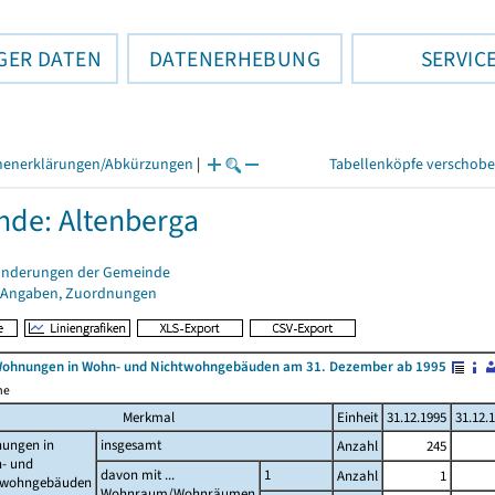
GER DATEN
DATENERHEBUNG
SERVIC
henerklärungen/Abkürzungen
|
Tabellenköpfe verschob
de: Altenberga
änderungen der Gemeinde
 Angaben, Zuordnungen
Wohnungen in Wohn- und Nichtwohngebäuden am 31. Dezember ab 1995
me
Merkmal
Einheit
31.12.1995
31.12.
ungen in
insgesamt
Anzahl
245
- und
davon mit ...
1
Anzahl
1
twohngebäuden
Wohnraum/Wohnräumen