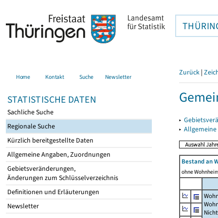
THÜRIN
Zurück
|
Zeic
Home
Kontakt
Suche
Newsletter
Gemein
STATISTISCHE DATEN
Sachliche Suche
▸
Gebietsver
Regionale Suche
▸
Allgemeine
Kürzlich bereitgestellte Daten
Allgemeine Angaben, Zuordnungen
Bestand an 
Gebietsveränderungen,
ohne Wohnhei
Änderungen zum Schlüsselverzeichnis
Definitionen und Erläuterungen
Wohn
Wohn
Newsletter
Nich