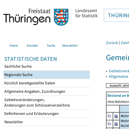
THÜRIN
Zurück
|
Zeic
Home
Kontakt
Suche
Newsletter
Gemein
STATISTISCHE DATEN
Sachliche Suche
▸
Gebietsver
Regionale Suche
▸
Allgemeine
Kürzlich bereitgestellte Daten
Allgemeine Angaben, Zuordnungen
Bestand an 
Gebietsveränderungen,
ohne Wohnhei
Änderungen zum Schlüsselverzeichnis
Definitionen und Erläuterungen
Wohn
Wohn
Newsletter
Nich