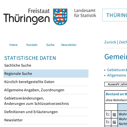
THÜRIN
Zurück
|
Zeic
Home
Kontakt
Suche
Newsletter
Gemein
STATISTISCHE DATEN
Sachliche Suche
▸
Gebietsver
Regionale Suche
▸
Allgemeine
Kürzlich bereitgestellte Daten
Allgemeine Angaben, Zuordnungen
Bestand an 
Gebietsveränderungen,
ohne Wohnhei
Änderungen zum Schlüsselverzeichnis
Definitionen und Erläuterungen
Wohn
Wohn
Newsletter
Nich