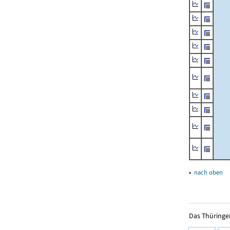
▴
nach oben
Das Thüringer