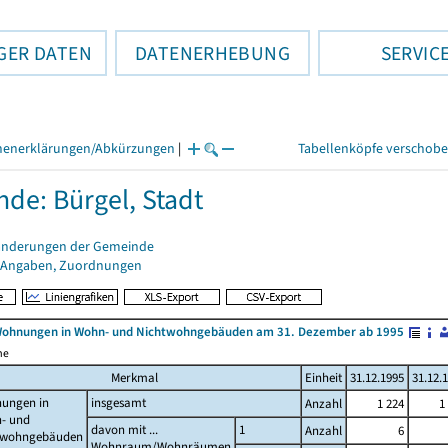
GER DATEN
DATENERHEBUNG
SERVIC
henerklärungen/Abkürzungen
|
Tabellenköpfe verschob
de: Bürgel, Stadt
änderungen der Gemeinde
 Angaben, Zuordnungen
Wohnungen in Wohn- und Nichtwohngebäuden am 31. Dezember ab 1995
me
Merkmal
Einheit
31.12.1995
31.12.
ungen in
insgesamt
Anzahl
1 224
1
- und
davon mit ...
1
Anzahl
6
twohngebäuden
Wohnraum/Wohnräumen