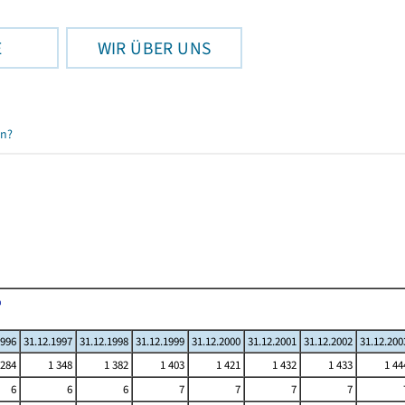
E
WIR ÜBER UNS
en?
1996
31.12.1997
31.12.1998
31.12.1999
31.12.2000
31.12.2001
31.12.2002
31.12.200
 284
1 348
1 382
1 403
1 421
1 432
1 433
1 44
6
6
6
7
7
7
7