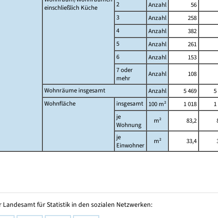
2
Anzahl
56
einschließlich Küche
3
Anzahl
258
4
Anzahl
382
5
Anzahl
261
6
Anzahl
153
7 oder
Anzahl
108
mehr
Wohnräume insgesamt
Anzahl
5 469
5
Wohnfläche
insgesamt
100 m²
1 018
1
je
m²
83,2
Wohnung
je
m²
33,4
Einwohner
 Landesamt für Statistik in den sozialen Netzwerken: