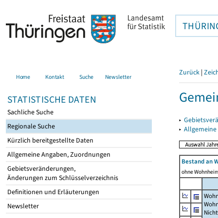
THÜRIN
Zurück
|
Zeic
Home
Kontakt
Suche
Newsletter
Gemein
STATISTISCHE DATEN
Sachliche Suche
▸
Gebietsver
Regionale Suche
▸
Allgemeine
Kürzlich bereitgestellte Daten
Allgemeine Angaben, Zuordnungen
Bestand an 
Gebietsveränderungen,
ohne Wohnhei
Änderungen zum Schlüsselverzeichnis
Definitionen und Erläuterungen
Wohn
Wohn
Newsletter
Nich