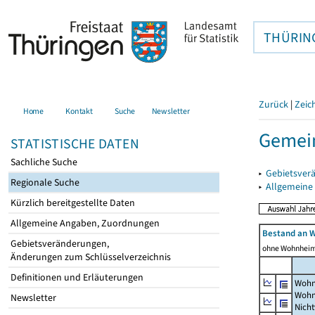
THÜRIN
Zurück
|
Zeic
Home
Kontakt
Suche
Newsletter
Gemein
STATISTISCHE DATEN
Sachliche Suche
▸
Gebietsver
Regionale Suche
▸
Allgemeine
Kürzlich bereitgestellte Daten
Allgemeine Angaben, Zuordnungen
Bestand an 
Gebietsveränderungen,
ohne Wohnhei
Änderungen zum Schlüsselverzeichnis
Definitionen und Erläuterungen
Wohn
Wohn
Newsletter
Nich