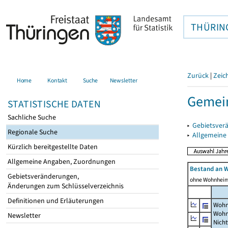
THÜRIN
Zurück
|
Zeic
Home
Kontakt
Suche
Newsletter
Gemein
STATISTISCHE DATEN
Sachliche Suche
▸
Gebietsver
Regionale Suche
▸
Allgemeine
Kürzlich bereitgestellte Daten
Allgemeine Angaben, Zuordnungen
Bestand an 
Gebietsveränderungen,
ohne Wohnhei
Änderungen zum Schlüsselverzeichnis
Definitionen und Erläuterungen
Wohn
Wohn
Newsletter
Nich