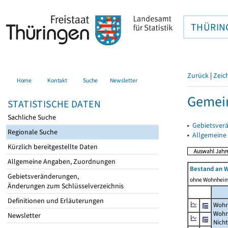
THÜRIN
Zurück
|
Zeic
Home
Kontakt
Suche
Newsletter
Gemein
STATISTISCHE DATEN
Sachliche Suche
▸
Gebietsver
Regionale Suche
▸
Allgemeine
Kürzlich bereitgestellte Daten
Allgemeine Angaben, Zuordnungen
Bestand an 
Gebietsveränderungen,
ohne Wohnhei
Änderungen zum Schlüsselverzeichnis
Definitionen und Erläuterungen
Wohn
Wohn
Newsletter
Nich