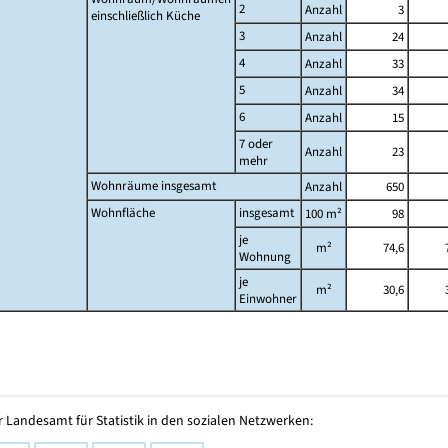
2
Anzahl
3
einschließlich Küche
3
Anzahl
24
4
Anzahl
33
5
Anzahl
34
6
Anzahl
15
7 oder
Anzahl
23
mehr
Wohnräume insgesamt
Anzahl
650
Wohnfläche
insgesamt
100 m²
98
je
m²
74,6
Wohnung
je
m²
30,6
Einwohner
 Landesamt für Statistik in den sozialen Netzwerken: