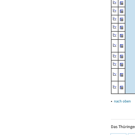
▴
nach oben
Das Thüringer