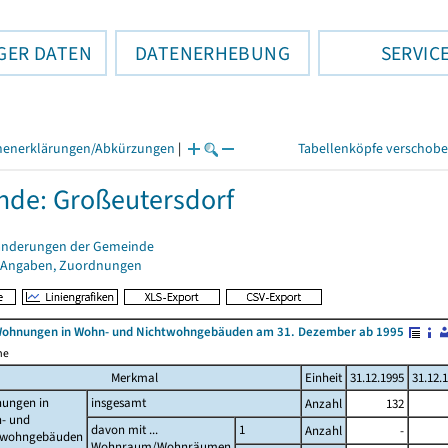
GER DATEN
DATENERHEBUNG
SERVIC
henerklärungen/Abkürzungen
|
Tabellenköpfe verschob
de: Großeutersdorf
änderungen der Gemeinde
 Angaben, Zuordnungen
Wohnungen in Wohn- und Nichtwohngebäuden am 31. Dezember ab 1995
me
Merkmal
Einheit
31.12.1995
31.12.
ungen in
insgesamt
Anzahl
132
- und
davon mit ...
1
Anzahl
-
twohngebäuden
Wohnraum/Wohnräumen