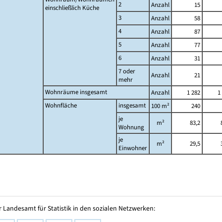
2
Anzahl
15
einschließlich Küche
3
Anzahl
58
4
Anzahl
87
5
Anzahl
77
6
Anzahl
31
7 oder
Anzahl
21
mehr
Wohnräume insgesamt
Anzahl
1 282
1
Wohnfläche
insgesamt
100 m²
240
je
m²
83,2
Wohnung
je
m²
29,5
Einwohner
 Landesamt für Statistik in den sozialen Netzwerken: