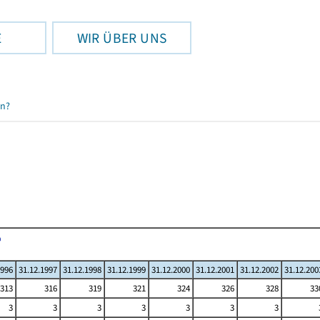
E
WIR ÜBER UNS
en?
1996
31.12.1997
31.12.1998
31.12.1999
31.12.2000
31.12.2001
31.12.2002
31.12.200
313
316
319
321
324
326
328
33
3
3
3
3
3
3
3