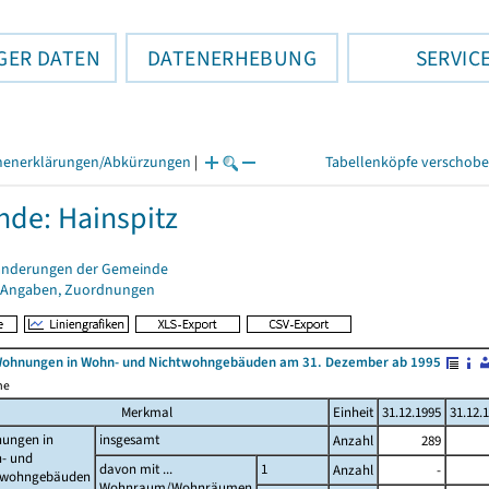
GER DATEN
DATENERHEBUNG
SERVIC
henerklärungen/Abkürzungen
|
Tabellenköpfe verschob
de: Hainspitz
änderungen der Gemeinde
 Angaben, Zuordnungen
Wohnungen in Wohn- und Nichtwohngebäuden am 31. Dezember ab 1995
me
Merkmal
Einheit
31.12.1995
31.12.
ungen in
insgesamt
Anzahl
289
- und
davon mit ...
1
Anzahl
-
twohngebäuden
Wohnraum/Wohnräumen