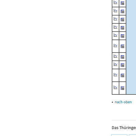
▴
nach oben
Das Thüringer