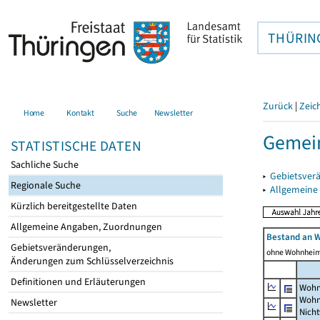
THÜRIN
Zurück
|
Zeic
Home
Kontakt
Suche
Newsletter
Gemein
STATISTISCHE DATEN
Sachliche Suche
▸
Gebietsver
Regionale Suche
▸
Allgemeine
Kürzlich bereitgestellte Daten
Allgemeine Angaben, Zuordnungen
Bestand an 
Gebietsveränderungen,
ohne Wohnhei
Änderungen zum Schlüsselverzeichnis
Definitionen und Erläuterungen
Wohn
Wohn
Newsletter
Nich